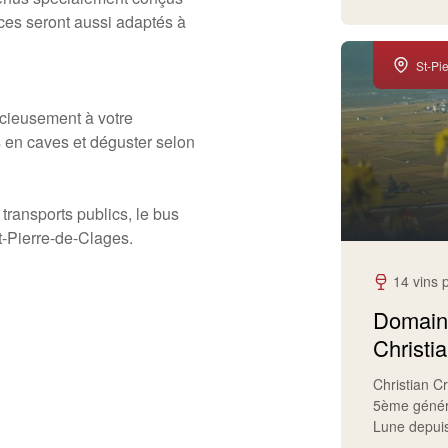
ices seront aussi adaptés à
St-Pi
acieusement à votre
s en caves et déguster selon
transports publics, le bus
-Pierre-de-Clages.
14 vins 
Domaine
Christia
Christian Cr
5ème généra
Lune depui