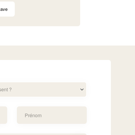
cave
sent ?