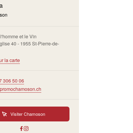
a
son
l'homme et le Vin
glise 40 - 1955 St-Pierre-de-
ur la carte
7 306 50 06
@promochamoson.ch
Visiter Chamoson