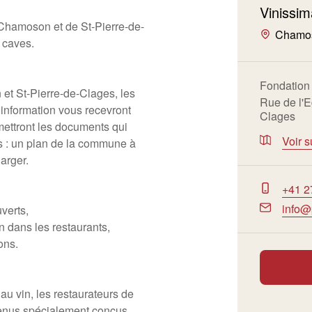
Vinissim
Chamoson et de St-Pierre-de-
Chamo
s caves.
Fondation 
et St-Pierre-de-Clages, les
Rue de l'E
information vous recevront
Clages
mettront les documents qui
Voir s
es : un plan de la commune à
harger.
+41 2
info
verts,
 dans les restaurants,
ons.
u vin, les restaurateurs de
enus spécialement conçus