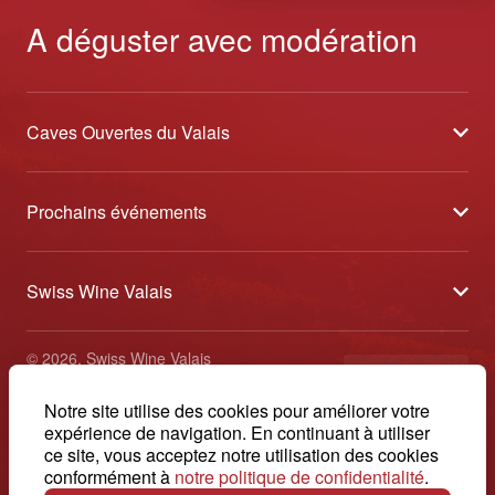
A déguster avec modération
Caves Ouvertes du Valais
À propos
Prochains événements
Partenaires
Tavolata des Vins du Valais
Médias
Swiss Wine Valais
Sélection des Vins du Valais
Contact
Avenue de la Gare 2 - CP 144 - 1964 Conthey
Etoiles des Vins du Valais
© 2026, Swiss Wine Valais
français
+41 27 345 40 80
Impressum
Notre site utilise des cookies pour améliorer votre
info@swisswinevalais.ch
expérience de navigation. En continuant à utiliser
ce site, vous acceptez notre utilisation des cookies
conformément à
notre politique de confidentialité
.