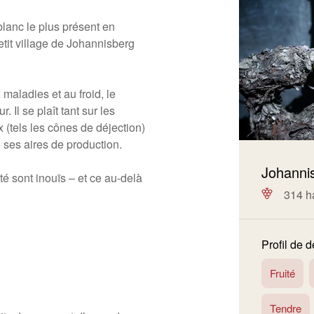
lanc le plus présent en
etit village de Johannisberg
aladies et au froid, le
 Il se plaît tant sur les
x (tels les cônes de déjection)
é ses aires de production.
Johanni
é sont inouïs – et ce au-delà
314 h
Profil de 
Fruité
Tendre