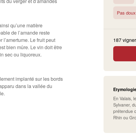
uits du verger et d’amandes
Pas doux
 ainsi qu’une matière
able de l’amande reste
r l’amertume. Le fruit peut
187 vigner
 est bien mûre. Le vin doit être
Vin sec ou liquoreux.
alement implanté sur les bords
 apparu dans la vallée du
Etymologi
le.
En Valais, 
Sylvaner, du
prétendue o
Rhin ou Gro