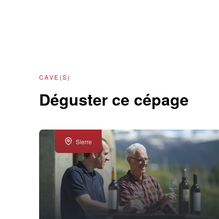
CAVE(S)
Déguster ce cépage
Sierre