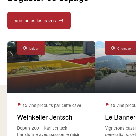
Voir toutes les caves
Lalden
Chamoson
15 vins produits par cette cave
19 vins produ
Weinkeller Jentsch
Le Banner
Depuis 2001, Karl Jentsch
Vignerons pass
transforme avec passion le raisin
générations, cett