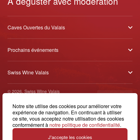
A déguster avec modération
Caves Ouvertes du Valais
À propos
Prochains événements
Partenaires
Tavolata des Vins du Valais
Médias
Swiss Wine Valais
Sélection des Vins du Valais
Contact
Avenue de la Gare 2 - CP 144 - 1964 Conthey
Etoiles des Vins du Valais
© 2026, Swiss Wine Valais
français
+41 27 345 40 80
Impressum
Notre site utilise des cookies pour améliorer votre
info@swisswinevalais.ch
expérience de navigation. En continuant à utiliser
ce site, vous acceptez notre utilisation des cookies
conformément à
notre politique de confidentialité
.
J'accepte les cookies