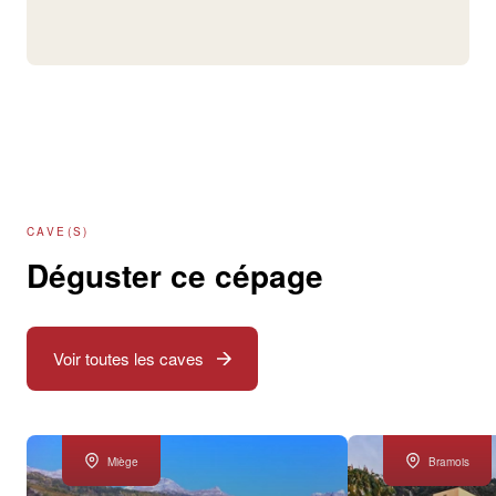
CAVE(S)
Déguster ce cépage
Voir toutes les caves
Miège
Bramois