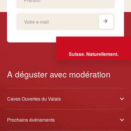
Suisse. Naturellement.
A déguster avec modération
Caves Ouvertes du Valais
À propos
Prochains événements
Partenaires
Tavolata des Vins du Valais