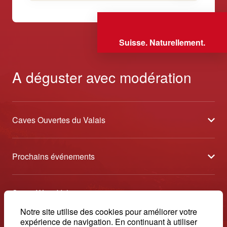
Suisse. Naturellement.
A déguster avec modération
Caves Ouvertes du Valais
À propos
Prochains événements
Partenaires
Tavolata des Vins du Valais
Médias
Swiss Wine Valais
Sélection des Vins du Valais
Contact
Avenue de la Gare 2 - CP 144 - 1964 Conthey
Notre site utilise des cookies pour améliorer votre
Etoiles des Vins du Valais
expérience de navigation. En continuant à utiliser
© 2026, Swiss Wine Valais