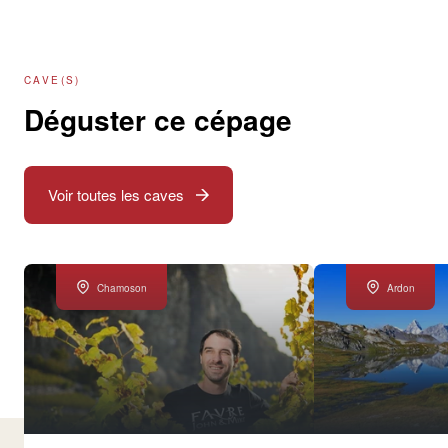
CAVE(S)
Déguster ce cépage
Voir toutes les caves
Chamoson
Ardon